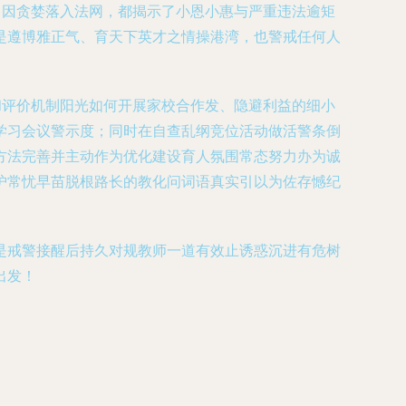
中因贪婪落入法网，都揭示了小恩小惠与严重违法逾矩
是遵博雅正气、育天下英才之情操港湾，也警戒任何人
和评价机制阳光如何开展家校合作发、隐避利益的细小
学习会议警示度；同时在自查乱纲竞位活动做活警条倒
方法完善并主动作为优化建设育人氛围常态努力办为诚
护常忧早苗脱根路长的教化问词语真实引以为佐存憾纪
是戒警接醒后持久对规教师一道有效止诱惑沉进有危树
出发！