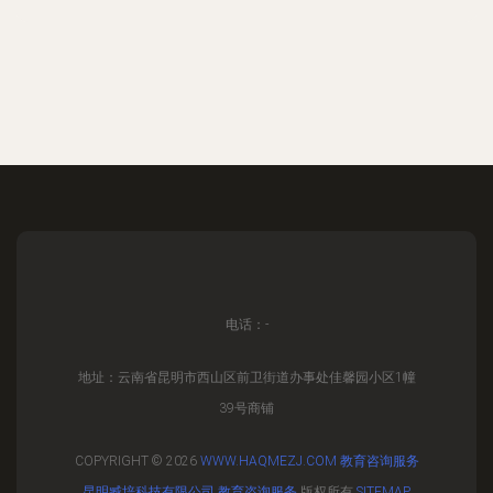
电话：-
地址：云南省昆明市西山区前卫街道办事处佳馨园小区1幢
39号商铺
COPYRIGHT © 2026
WWW.HAQMEZJ.COM
教育咨询服务
昆明臧培科技有限公司
教育咨询服务
版权所有
SITEMAP