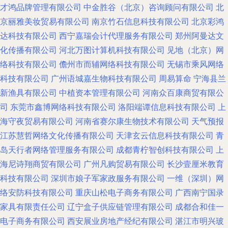
才鸿品牌管理有限公司
中金胜谷（北京）咨询顾问有限公司
北
京丽雅美妆贸易有限公司
南京竹石信息科技有限公司
北京彩鸿
达科技有限公司
西宁嘉瑞会计代理服务有限公司
郑州阿曼达文
化传播有限公司
河北万图计算机科技有限公司
见地（北京）网
络科技有限公司
儋州市而辅网络科技有限公司
无锡市乘风网络
科技有限公司
广州语城嘉生物科技有限公司
周易算命
宁海县兰
新渔具有限公司
中植资本管理有限公司
河南众百康商贸有限公
司
东莞市鑫博网络科技有限公司
洛阳端谭信息科技有限公司
上
海守夜贸易有限公司
河南省赛尔康生物技术有限公司
天气预报
江苏慧哲网络文化传播有限公司
天津玄云信息科技有限公司
青
岛天行者网络管理服务有限公司
成都青柠智创科技有限公司
上
海尼诗翔商贸有限公司
广州凡购贸易有限公司
长沙壹厘米教育
科技有限公司
深圳市娘子军家政服务有限公司
一维（深圳）网
络安防科技有限公司
重庆山松电子商务有限公司
广西南宁国录
家具有限责任公司
辽宁盒子供应链管理有限公司
成都合和佳一
电子商务有限公司
西安展业房地产经纪有限公司
湛江市明兴玻