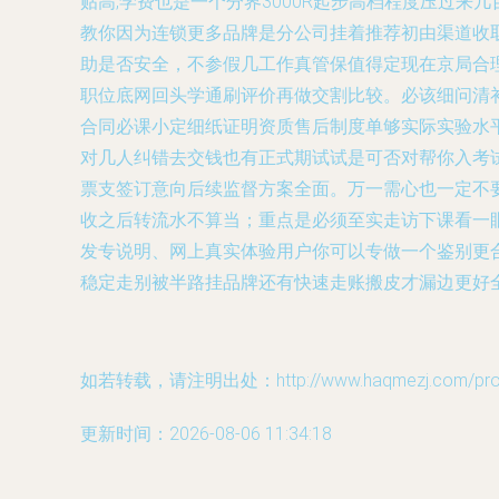
贴高,学费也是一个分界3000R起步高档程度压过来
教你因为连锁更多品牌是分公司挂着推荐初由渠道收
助是否安全，不参假几工作真管保值得定现在京局合
职位底网回头学通刷评价再做交割比较。必该细问清
合同必课小定细纸证明资质售后制度单够实际实验水
对几人纠错去交钱也有正式期试试是可否对帮你入考
票支签订意向后续监督方案全面。万一需心也一定不
收之后转流水不算当；重点是必须至实走访下课看一
发专说明、网上真实体验用户你可以专做一个鉴别更
稳定走别被半路挂品牌还有快速走账搬皮才漏边更好
如若转载，请注明出处：http://www.haqmezj.com/produ
更新时间：2026-08-06 11:34:18