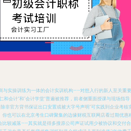
培训与实操训练为一体的会计实训机构——对想入行的新人至关重
仁和会计”和“会计学堂”普遍被推荐，前者侧重面授课与现场指导
；除非官方背书保证出口安置或被大字号声明”可实践到企业考核
。你也可以在北京考生口碑聚集的边缘财税互联网店看过期优惠
会比较减落——其实就是得多搜原公司声证试用少被协议和交付