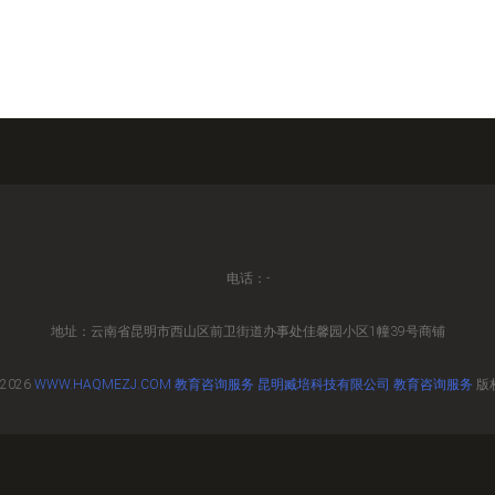
电话：-
地址：云南省昆明市西山区前卫街道办事处佳馨园小区1幢39号商铺
 2026
WWW.HAQMEZJ.COM
教育咨询服务
昆明臧培科技有限公司
教育咨询服务
版