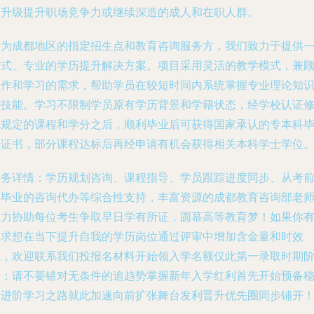
历升级提升职场竞争力或继续深造的成人和在职人群。
作为成都地区的指定招生点和教育咨询服务方，我们致力于提供
站式、专业的学历提升解决方案。项目采用灵活的教学模式，兼
工作和学习的需求，帮助学员在较短时间内系统掌握专业理论知
与技能。学习不限制学员原有学历背景和学籍状态，经学校认证
完规定的课程和学分之后，顺利毕业后可获得国家承认的专本科
业证书，部分课程达标后再经申请有机会获得相关本科学士学位
服务详情：学历规划咨询、课程指导、学员跟踪进度同步、从考
到毕业的咨询代办等综合性支持，丰富资源的成都教育咨询部老
全力协助每位考生争取早日学有所证，圆慕高等教育梦！如果你
需求想在当下提升自我的学历岗位通过评审中增加含金量和时效
性，欢迎联系我们投报名材料开始领入学名额仅此第一录取时期
段；请不要错对无条件的追趋势掌握新年入学红利首先开始预备
步进阶学习之路就此加速向前扩张舞台发利晋升优先圈同步铺开