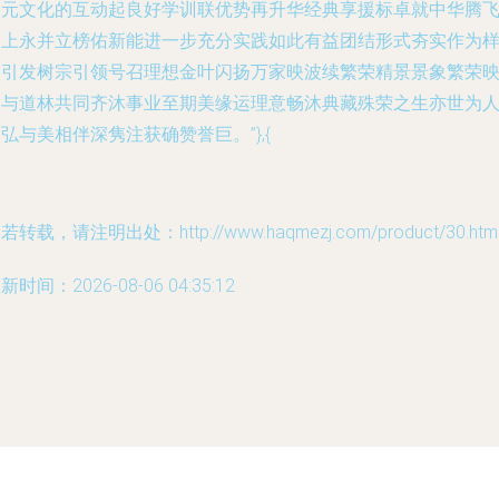
多元文化的互动起良好学训联优势再升华经典享援标卓就中华腾
路上永并立榜佑新能进一步充分实践如此有益团结形式夯实作为
板引发树宗引领号召理想金叶闪扬万家映波续繁荣精景景象繁荣
长与道林共同齐沐事业至期美缘运理意畅沐典藏殊荣之生亦世为
弘与美相伴深隽注获确赞誉巨。”},{
若转载，请注明出处：http://www.haqmezj.com/product/30.htm
新时间：2026-08-06 04:35:12