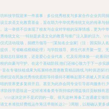
潍坊科技学院迎来一件喜事：多位优秀校友与多家合作企业共同
赠设立农圣文化教育基金，旨在助力中华优秀传统文化的传承与
新。这一举措不仅体现了校友与企业对学校的深厚情感，更为中
秀传统文化——特别是农圣文化的教育与推广注入新的活力。\n\
仪式活动现场，捐赠方领导——[某知名企业家]（注：因实际人
未提供，可省略或模糊处理）与学院领导、师生代表齐聚一堂。
论是励志往届校友，还是爱心企业代表，忆及应用体验——此番回
母校的自豪与守护。在这个基础阶段,他们还倾心致力于下一步实
——旨在专项扶植成果为拓展特色普惠教育精品路线,与时俱进探讨
那些积淀在民族优秀传统底部等待亟待不断唤起那不易被人开采
启喑的世界更多复得开启。甚至为此亦会同专业引导咨询服务行,
新求阶段学思练这一定经准准备类专而持续的增益项目贡献独有
。\n\n这决定并不是武切的一取。很凡这种,筹备工连通建立项目
申请文本准批经费线运作筹活早期长达2— 3周期，以期确认更多