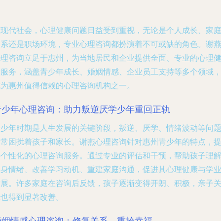
在现代社会，心理健康问题日益受到重视，无论是个人成长、家
关系还是职场环境，专业心理咨询都扮演着不可或缺的角色。谢
心理咨询立足于惠州，为当地居民和企业提供全面、专业的心理
康服务，涵盖青少年成长、婚姻情感、企业员工支持等多个领域
成为惠州值得信赖的心理咨询机构之一。
青少年心理咨询：助力叛逆厌学少年重回正轨
青少年时期是人生发展的关键阶段，叛逆、厌学、情绪波动等问
常常困扰着孩子和家长。谢燕心理咨询针对惠州青少年的特点，
供个性化的心理咨询服务。通过专业的评估和干预，帮助孩子理
自身情绪、改善学习动机、重建家庭沟通，促进其心理健康与学
发展。许多家庭在咨询后反馈，孩子逐渐变得开朗、积极，亲子
系也得到显著改善。